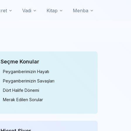
cret
Vadi
Kitap
Menba
Seçme Konular
Peygamberimizin Hayatı
Peygamberimizin Savaşları
Dört Halife Dönemi
Merak Edilen Sorular
Hicret
Siyer