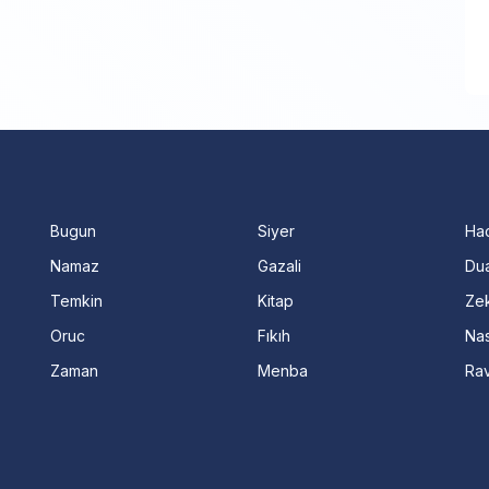
Bugun
Siyer
Ha
Namaz
Gazali
Dua
Temkin
Kitap
Ze
Oruc
Fıkıh
Nas
Zaman
Menba
Ra