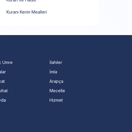
Kuranı Kerim Mealleri
c Umre
İlahiler
lar
İmla
kat
Arapça
ihat
Mecelle
vda
Hizmet